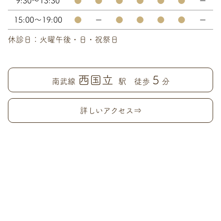
9:30～13:30
●
●
●
●
●
●
ー
15:00～19:00
●
ー
●
●
●
●
ー
休診日：火曜午後・日・祝祭日
西国立
5
南武線
駅 徒歩
分
詳しいアクセス⇒