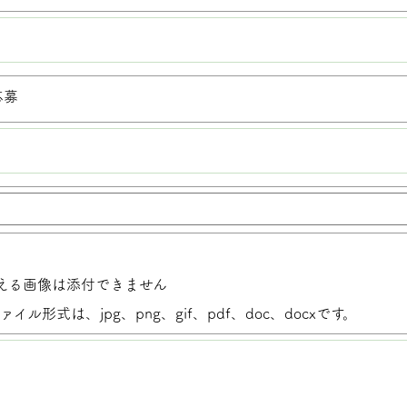
応募
える画像は添付できません
ル形式は、jpg、png、gif、pdf、doc、docxです。