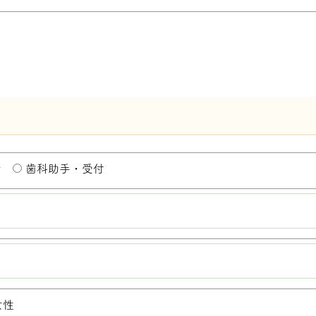
士
歯科助手・受付
女性