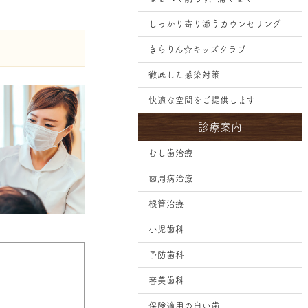
しっかり寄り添うカウンセリング
きらりん☆キッズクラブ
徹底した感染対策
快適な空間をご提供します
診療案内
むし歯治療
歯周病治療
根管治療
小児歯科
予防歯科
審美歯科
保険適用の白い歯