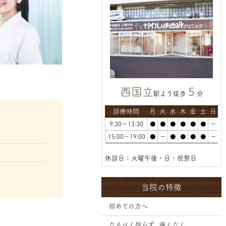
西国立
5
駅より徒歩
分
診療時間
月
火
水
木
金
土
日
9:30～13:30
●
●
●
●
●
●
ー
15:00～19:00
●
ー
●
●
●
●
ー
休診日：火曜午後・日・祝祭日
当院の特徴
初めての方へ
なるべく削らず、痛くなく