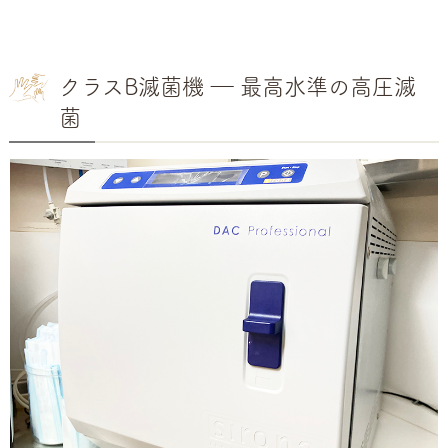
クラスB滅菌機 ― 最高水準の高圧滅
菌