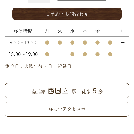
ご予約・お問合わせ
診療時間
月
火
水
木
金
土
日
9:30～13:30
●
●
●
●
●
●
ー
15:00～19:00
●
ー
●
●
●
●
ー
休診日：火曜午後・日・祝祭日
西国立
5
南武線
駅 徒歩
分
詳しいアクセス⇒