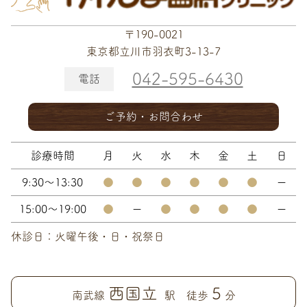
〒190-0021
東京都立川市羽衣町3-13-7
042-595-6430
電話
ご予約・お問合わせ
診療時間
月
火
水
木
金
土
日
9:30～13:30
●
●
●
●
●
●
ー
15:00～19:00
●
ー
●
●
●
●
ー
休診日：火曜午後・日・祝祭日
西国立
5
南武線
駅 徒歩
分