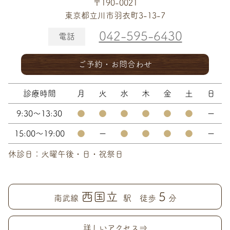
〒190-0021
東京都立川市羽衣町3-13-7
042-595-6430
電話
ご予約・お問合わせ
診療時間
月
火
水
木
金
土
日
9:30～13:30
●
●
●
●
●
●
ー
15:00～19:00
●
ー
●
●
●
●
ー
休診日：火曜午後・日・祝祭日
西国立
5
南武線
駅 徒歩
分
詳しいアクセス⇒