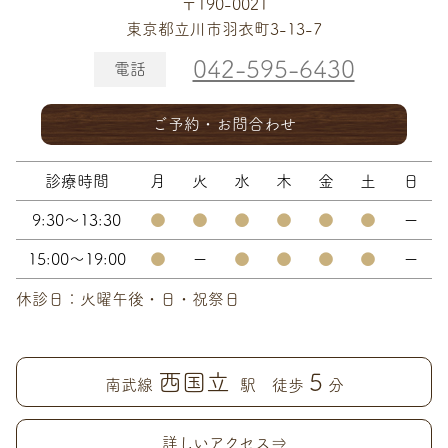
〒190-0021
東京都立川市羽衣町3-13-7
042-595-6430
電話
ご予約・お問合わせ
診療時間
月
火
水
木
金
土
日
9:30～13:30
●
●
●
●
●
●
ー
15:00～19:00
●
ー
●
●
●
●
ー
休診日：火曜午後・日・祝祭日
西国立
5
南武線
駅 徒歩
分
詳しいアクセス⇒