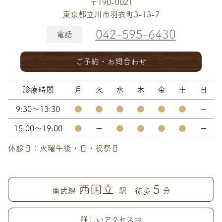
〒190-0021
東京都立川市羽衣町3-13-7
042-595-6430
電話
ご予約・お問合わせ
診療時間
月
火
水
木
金
土
日
9:30～13:30
●
●
●
●
●
●
ー
15:00～19:00
●
ー
●
●
●
●
ー
休診日：火曜午後・日・祝祭日
西国立
5
南武線
駅 徒歩
分
詳しいアクセス⇒