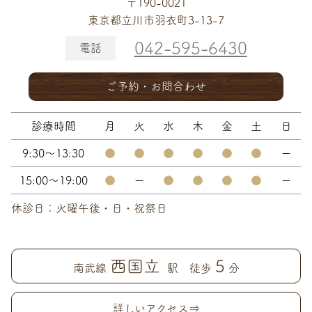
〒190-0021
東京都立川市羽衣町3-13-7
042-595-6430
電話
ご予約・お問合わせ
診療時間
月
火
水
木
金
土
日
9:30～13:30
●
●
●
●
●
●
ー
15:00～19:00
●
ー
●
●
●
●
ー
休診日：火曜午後・日・祝祭日
西国立
5
南武線
駅 徒歩
分
詳しいアクセス⇒