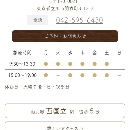
〒190-0021
東京都立川市羽衣町3-13-7
042-595-6430
電話
ご予約・お問合わせ
診療時間
月
火
水
木
金
土
日
9:30～13:30
●
●
●
●
●
●
ー
15:00～19:00
●
ー
●
●
●
●
ー
休診日：火曜午後・日・祝祭日
西国立
5
南武線
駅 徒歩
分
詳しいアクセス⇒