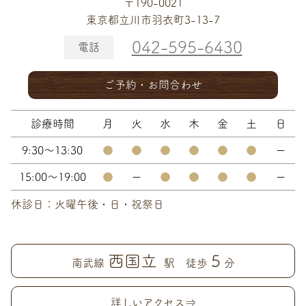
〒190-0021
東京都立川市羽衣町3-13-7
042-595-6430
電話
ご予約・お問合わせ
診療時間
月
火
水
木
金
土
日
9:30～13:30
●
●
●
●
●
●
ー
15:00～19:00
●
ー
●
●
●
●
ー
休診日：火曜午後・日・祝祭日
西国立
5
南武線
駅 徒歩
分
詳しいアクセス⇒