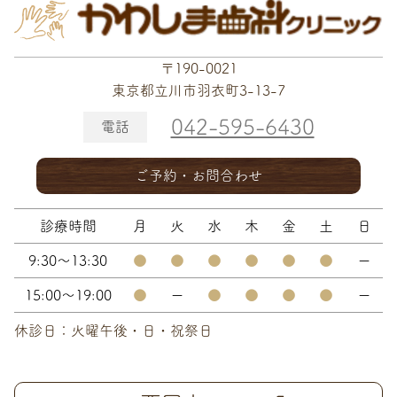
〒190-0021
東京都立川市羽衣町3-13-7
042-595-6430
電話
ご予約・お問合わせ
診療時間
月
火
水
木
金
土
日
9:30～13:30
●
●
●
●
●
●
ー
15:00～19:00
●
ー
●
●
●
●
ー
休診日：火曜午後・日・祝祭日