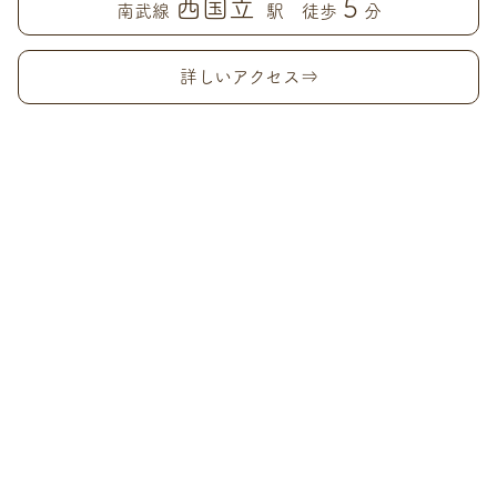
西国立
5
南武線
駅 徒歩
分
詳しいアクセス⇒