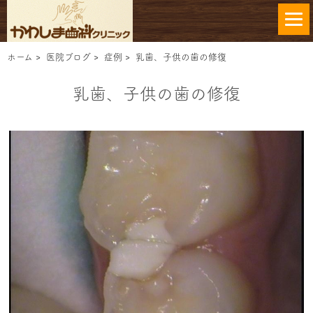
ホーム
>
医院ブログ
>
症例
>
乳歯、子供の歯の修復
乳歯、子供の歯の修復