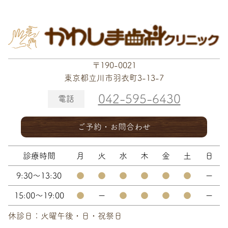
〒190-0021
東京都立川市羽衣町3-13-7
042-595-6430
電話
ご予約・お問合わせ
診療時間
月
火
水
木
金
土
日
9:30～13:30
●
●
●
●
●
●
ー
15:00～19:00
●
ー
●
●
●
●
ー
休診日：火曜午後・日・祝祭日