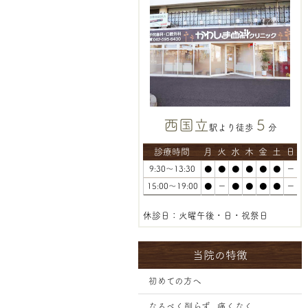
西国立
5
駅より徒歩
分
診療時間
月
火
水
木
金
土
日
9:30～13:30
●
●
●
●
●
●
ー
15:00～19:00
●
ー
●
●
●
●
ー
休診日：火曜午後・日・祝祭日
当院の特徴
初めての方へ
なるべく削らず、痛くなく