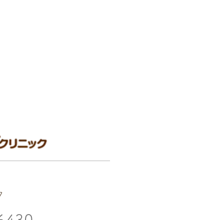
7
6430