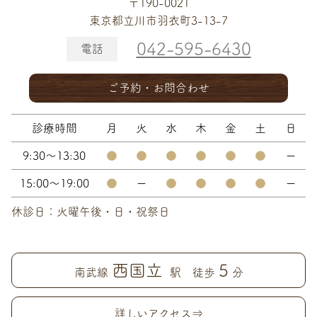
〒190-0021
東京都立川市羽衣町3-13-7
042-595-6430
電話
ご予約・お問合わせ
診療時間
月
火
水
木
金
土
日
9:30～13:30
●
●
●
●
●
●
ー
15:00～19:00
●
ー
●
●
●
●
ー
休診日：火曜午後・日・祝祭日
西国立
5
南武線
駅 徒歩
分
詳しいアクセス⇒